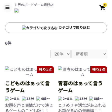
世界のボードゲーム専門店
0
カテゴリで絞り込む
6件
残り1点
残り1点
こどものはぁって言
青春のはぁって言う
うゲーム
ゲーム
2~8人
15分
4歳〜
2~8人
15分
8歳〜
お題を声と表情だけで演じ
ときめきや活気があふれる
るゲームのこども版！！
お題が多めの青春編！！