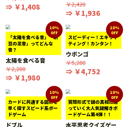
￥2,420
⇒ ￥1,408
⇒ ￥1,936
10%
10%
0FF
0FF
「太陽を食べる音」「納
スピーディー！エキサイ
豆の足音」ってどんな
ティング！カンタン！
音？
ウボンゴ
太陽を食べる音
￥5,280
￥2,200
⇒ ￥4,752
⇒ ￥1,980
10%
10%
0FF
0FF
カードに共通する図形を
質問形式で謎の真相に迫
早く探すスピード系ボー
っていく大人気謎解きボ
ドゲーム
ードゲーム第4弾！！
ドブル
水平思考クイズゲー