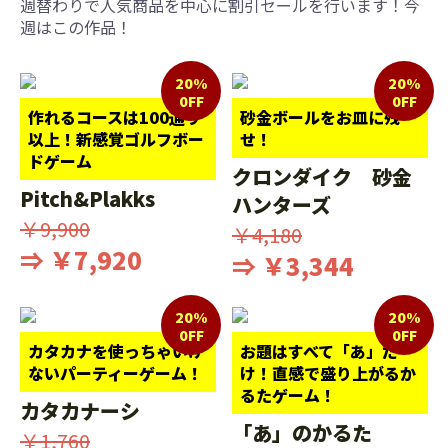
週替わりで人気商品を中心に割引セールを行います！今
週はこの作品！
20%
20%
0FF
0FF
作れるコースは100通り
砂金ボールをお皿に残
以上！新感覚ゴルフボー
せ！
ドゲーム
クロンダイク 砂金
Pitch&Plakks
ハンターズ
￥9,900
￥4,180
⇒ ￥7,920
⇒ ￥3,344
20%
20%
0FF
0FF
カタカナを使っちゃいけ
お題はすべて「あ」だ
ないパーティーゲーム！
け！直感で盛り上がるか
るたゲーム！
カタカナーシ
「あ」のかるた
￥1,760