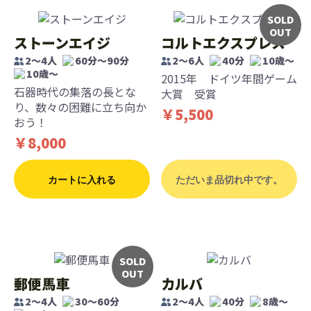
SOLD
OUT
ストーンエイジ
コルトエクスプレス
2～4人
60分～90分
2〜6人
40分
10歳〜
10歳〜
2015年 ドイツ年間ゲーム
石器時代の集落の長とな
大賞 受賞
り、数々の困難に立ち向か
￥5,500
おう！
￥8,000
カートに入れる
ただいま品切れ中です。
SOLD
OUT
郵便馬車
カルバ
2～4人
30～60分
2〜4人
40分
8歳〜