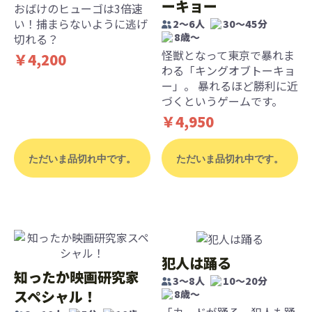
ーキョー
おばけのヒューゴは3倍速
い！捕まらないように逃げ
2〜6人
30〜45分
8歳〜
切れる？
怪獣となって東京で暴れま
￥4,200
わる「キングオブトーキョ
ー」。 暴れるほど勝利に近
づくというゲームです。
￥4,950
ただいま品切れ中です。
ただいま品切れ中です。
犯人は踊る
知ったか映画研究家
3〜8人
10〜20分
スペシャル！
8歳〜