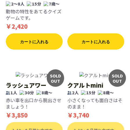
2～8人
15分
7歳〜
動物の特性をあてるクイズ
ゲームです。
￥2,420
カートに入れる
カートに入れる
SOLD
SOLD
OUT
OUT
ラッシュアワー
クアルトmini
1人
30分
8歳〜
2人
15分
8歳〜
赤い車を出口から脱出させ
小さくなっても面白さはそ
ましょう！
のまま！
￥3,850
￥3,740