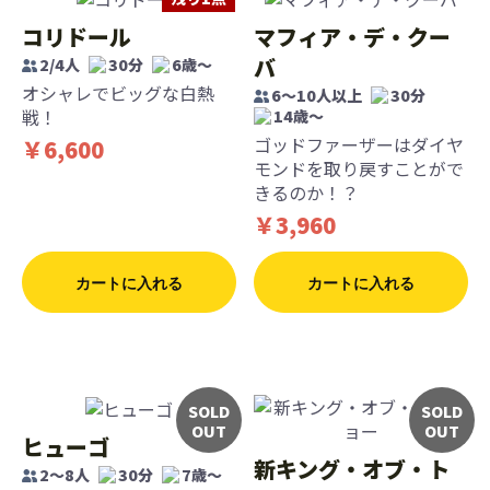
コリドール
マフィア・デ・クー
バ
2/4人
30分
6歳〜
オシャレでビッグな白熱
6〜10人以上
30分
戦！
14歳〜
ゴッドファーザーはダイヤ
￥6,600
モンドを取り戻すことがで
きるのか！？
￥3,960
カートに入れる
カートに入れる
SOLD
SOLD
OUT
OUT
ヒューゴ
新キング・オブ・ト
2〜8人
30分
7歳〜