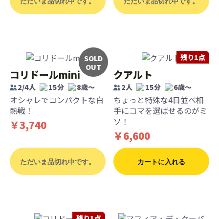
ただいま品切れ中です。
ただいま品切れ中です。
残り1点
SOLD
OUT
コリドールmini
クアルト
2/4人
15分
8歳〜
2人
15分
6歳〜
オシャレでコンパクトな白
ちょっと特殊な4目並べ相
熱戦！
手にコマを選ばせるのがミ
ソ！
￥3,740
￥6,600
ただいま品切れ中です。
カートに入れる
残り1点