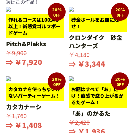
週はこの作品！
20%
20%
0FF
0FF
作れるコースは100通り
砂金ボールをお皿に残
以上！新感覚ゴルフボー
せ！
ドゲーム
クロンダイク 砂金
Pitch&Plakks
ハンターズ
￥9,900
￥4,180
⇒ ￥7,920
⇒ ￥3,344
20%
20%
0FF
0FF
カタカナを使っちゃいけ
お題はすべて「あ」だ
ないパーティーゲーム！
け！直感で盛り上がるか
るたゲーム！
カタカナーシ
「あ」のかるた
￥1,760
￥2,420
⇒ ￥1,408
⇒ ￥1,936