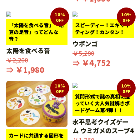
10%
10%
0FF
0FF
「太陽を食べる音」「納
スピーディー！エキサイ
豆の足音」ってどんな
ティング！カンタン！
音？
ウボンゴ
太陽を食べる音
￥5,280
￥2,200
⇒ ￥4,752
⇒ ￥1,980
10%
10%
0FF
0FF
質問形式で謎の真相に迫
っていく大人気謎解きボ
ードゲーム第4弾！！
水平思考クイズゲー
ム ウミガメのスープ4
カードに共通する図形を
￥1,760