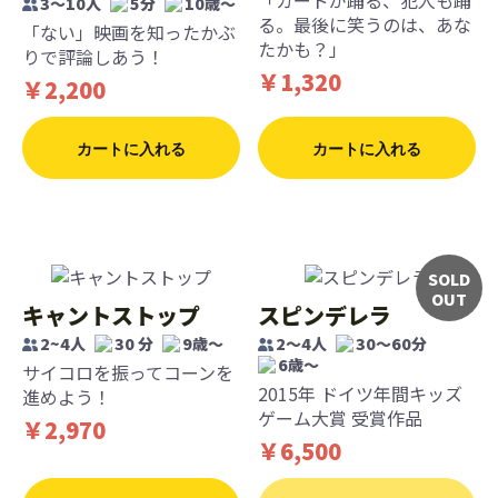
「カードが踊る、犯人も踊
3〜10人
5分
10歳〜
る。最後に笑うのは、あな
「ない」映画を知ったかぶ
たかも？」
りで評論しあう！
￥1,320
￥2,200
カートに入れる
カートに入れる
SOLD
OUT
キャントストップ
スピンデレラ
2~4人
30 分
9歳〜
2～4人
30～60分
6歳〜
サイコロを振ってコーンを
2015年 ドイツ年間キッズ
進めよう！
ゲーム大賞 受賞作品
￥2,970
￥6,500