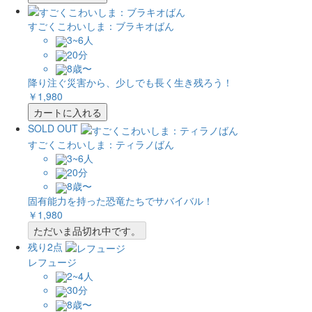
すごくこわいしま：ブラキオばん
3~6人
20分
8歳〜
降り注ぐ災害から、少しでも長く生き残ろう！
￥1,980
カートに入れる
SOLD OUT
すごくこわいしま：ティラノばん
3~6人
20分
8歳〜
固有能力を持った恐竜たちでサバイバル！
￥1,980
ただいま品切れ中です。
残り2点
レフュージ
2~4人
30分
8歳〜