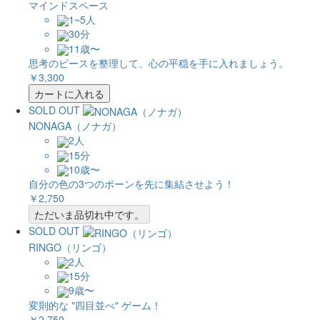
マインドスペース
1~5人
30分
11歳〜
思考のピースを整理して、心の平穏を手に入れましょう。
￥3,300
カートに入れる
SOLD OUT
NONAGA（ノナガ）
2人
15分
10歳〜
自分の色の3つのポーンを先に集結させよう！
￥2,750
ただいま品切れ中です。
SOLD OUT
RINGO（リンゴ）
2人
15分
9歳〜
変則的な "四目並べ" ゲーム！
￥2,750