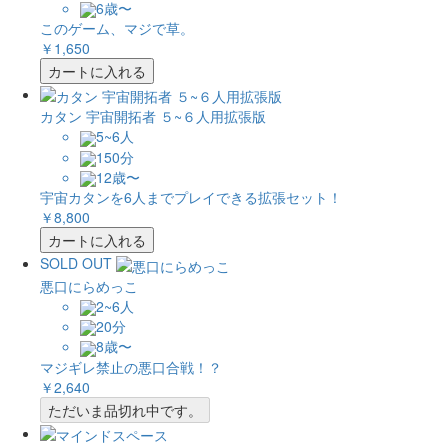
6歳〜
このゲーム、マジで草。
￥1,650
カートに入れる
カタン 宇宙開拓者 ５~６人用拡張版
5~6人
150分
12歳〜
宇宙カタンを6人までプレイできる拡張セット！
￥8,800
カートに入れる
SOLD OUT
悪口にらめっこ
2~6人
20分
8歳〜
マジギレ禁止の悪口合戦！？
￥2,640
ただいま品切れ中です。