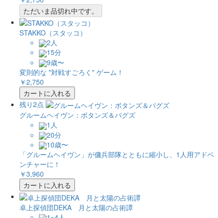
ただいま品切れ中です。
STAKKO（スタッコ）
2人
15分
9歳〜
変則的な "対戦すごろく" ゲーム！
￥2,750
カートに入れる
残り2点
グルームヘイヴン：ボタンズ＆バグズ
1人
20分
10歳〜
「グルームヘイヴン」が傭兵部隊とともに縮小し、1人用アドベ
ンチャーに！
￥3,960
カートに入れる
卓上探偵団DEKA 月と太陽の占術譚
1~4人