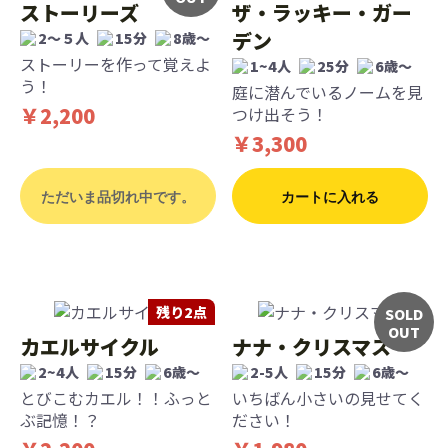
ストーリーズ
ザ・ラッキー・ガー
デン
2～５人
15分
8歳〜
ストーリーを作って覚えよ
1~4人
25分
6歳〜
う！
庭に潜んでいるノームを見
￥2,200
つけ出そう！
￥3,300
ただいま品切れ中です。
カートに入れる
残り2点
SOLD
OUT
カエルサイクル
ナナ・クリスマス
2~4人
15分
6歳〜
2-5人
15分
6歳〜
とびこむカエル！！ふっと
いちばん小さいの見せてく
ぶ記憶！？
ださい！