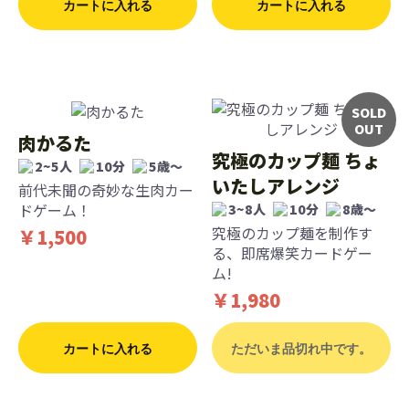
カートに入れる
カートに入れる
SOLD
OUT
肉かるた
究極のカップ麺 ちょ
2~5人
10分
5歳〜
いたしアレンジ
前代未聞の奇妙な生肉カー
ドゲーム！
3~8人
10分
8歳〜
究極のカップ麺を制作す
￥1,500
る、即席爆笑カードゲー
ム!
￥1,980
カートに入れる
ただいま品切れ中です。