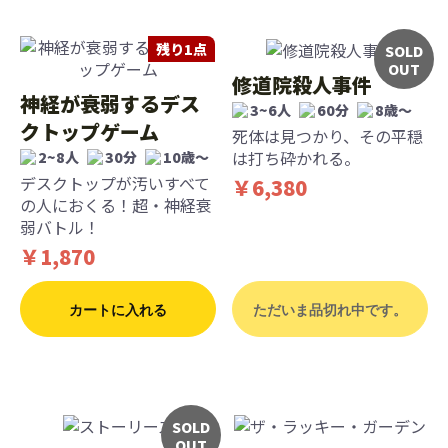
残り1点
SOLD
OUT
修道院殺人事件
神経が衰弱するデス
3~6人
60分
8歳〜
クトップゲーム
死体は見つかり、その平穏
は打ち砕かれる。
2~8人
30分
10歳〜
デスクトップが汚いすべて
￥6,380
の人におくる！超・神経衰
弱バトル！
￥1,870
カートに入れる
ただいま品切れ中です。
SOLD
OUT