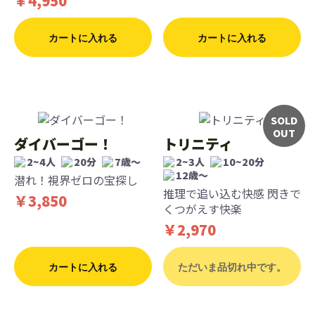
￥4,950
カートに入れる
カートに入れる
SOLD
OUT
ダイバーゴー！
トリニティ
2~4人
20分
7歳〜
2~3人
10~20分
12歳〜
潜れ！視界ゼロの宝探し
推理で追い込む快感 閃きで
￥3,850
くつがえす快楽
￥2,970
カートに入れる
ただいま品切れ中です。