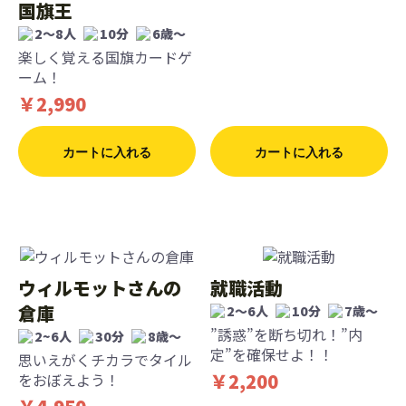
国旗王
2〜8人
10分
6歳〜
楽しく覚える国旗カードゲ
ーム！
￥2,990
カートに入れる
カートに入れる
ウィルモットさんの
就職活動
倉庫
2〜6人
10分
7歳〜
”誘惑”を断ち切れ！”内
2~6人
30分
8歳〜
定”を確保せよ！！
思いえがくチカラでタイル
￥2,200
をおぼえよう！