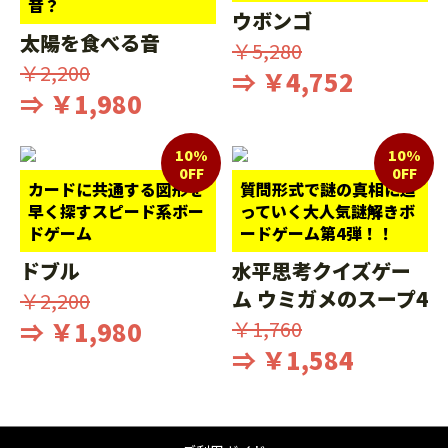
音？
ウボンゴ
太陽を食べる音
￥5,280
￥2,200
⇒ ￥4,752
⇒ ￥1,980
10%
10%
0FF
0FF
カードに共通する図形を
質問形式で謎の真相に迫
早く探すスピード系ボー
っていく大人気謎解きボ
ドゲーム
ードゲーム第4弾！！
ドブル
水平思考クイズゲー
ム ウミガメのスープ4
￥2,200
⇒ ￥1,980
￥1,760
⇒ ￥1,584