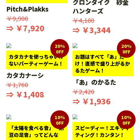
クロンダイク 砂金
Pitch&Plakks
ハンターズ
￥9,900
￥4,180
⇒ ￥7,920
⇒ ￥3,344
20%
20%
0FF
0FF
カタカナを使っちゃいけ
お題はすべて「あ」だ
ないパーティーゲーム！
け！直感で盛り上がるか
るたゲーム！
カタカナーシ
「あ」のかるた
￥1,760
￥2,420
⇒ ￥1,408
⇒ ￥1,936
10%
10%
0FF
0FF
「太陽を食べる音」「納
スピーディー！エキサイ
豆の足音」ってどんな
ティング！カンタン！