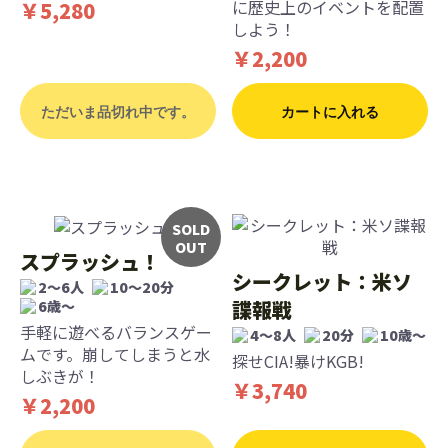
に歴史上のイベントを配置
￥5,280
しよう！
￥2,200
ただいま品切れ中です。
カートに入れる
SOLD
OUT
スプラッシュ！
シークレット：米ソ
2～6人
10～20分
諜報戦
6歳〜
手軽に遊べるバランスゲー
4～8人
20分
10歳〜
ムです。崩してしまうと水
探せCIA!暴けKGB!
しぶきが！
￥3,740
￥2,200