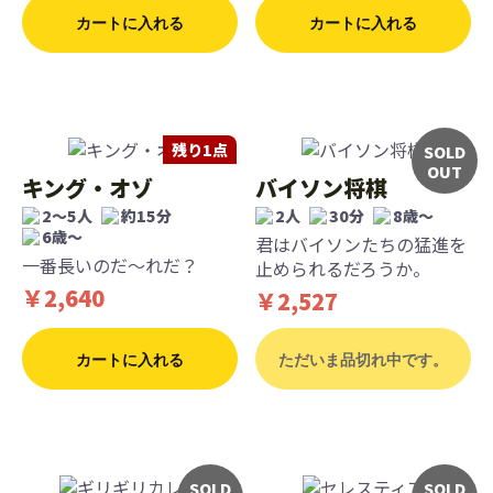
カートに入れる
カートに入れる
残り1点
SOLD
OUT
キング・オゾ
バイソン将棋
2～5人
約15分
2人
30分
8歳〜
6歳〜
君はバイソンたちの猛進を
一番長いのだ～れだ？
止められるだろうか。
￥2,640
￥2,527
カートに入れる
ただいま品切れ中です。
SOLD
SOLD