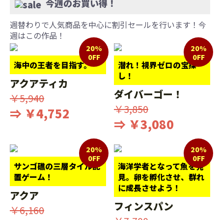
今週のお買い得！
週替わりで人気商品を中心に割引セールを行います！今
週はこの作品！
20%
20%
0FF
0FF
海中の王者を目指す。
潜れ！視界ゼロの宝探
し！
アクアティカ
ダイバーゴー！
￥5,940
￥3,850
⇒ ￥4,752
⇒ ￥3,080
20%
20%
0FF
0FF
サンゴ礁の三層タイル配
海洋学者となって魚を発
置ゲーム！
見。卵を孵化させ、群れ
に成長させよう！
アクア
フィンスパン
￥6,160