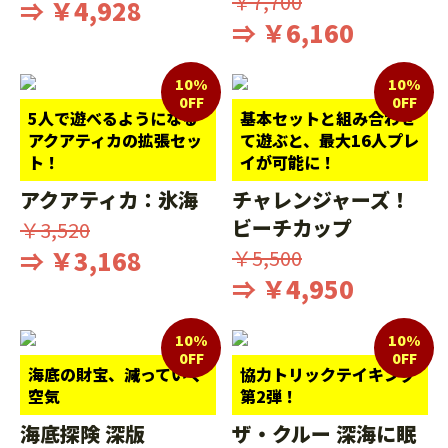
￥7,700
⇒ ￥4,928
⇒ ￥6,160
10%
10%
0FF
0FF
5人で遊べるようになる
基本セットと組み合わせ
アクアティカの拡張セッ
て遊ぶと、最大16人プレ
ト！
イが可能に！
アクアティカ：氷海
チャレンジャーズ！
ビーチカップ
￥3,520
⇒ ￥3,168
￥5,500
⇒ ￥4,950
10%
10%
0FF
0FF
海底の財宝、減っていく
協力トリックテイキング
空気
第2弾！
海底探険 深版
ザ・クルー 深海に眠