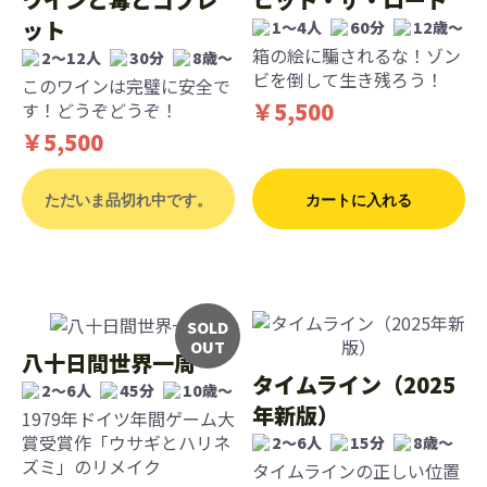
ット
1～4人
60分
12歳〜
箱の絵に騙されるな！ゾン
2～12人
30分
8歳〜
ビを倒して生き残ろう！
このワインは完璧に安全で
￥5,500
す！どうぞどうぞ！
￥5,500
ただいま品切れ中です。
カートに入れる
SOLD
OUT
八十日間世界一周
タイムライン（2025
2～6人
45分
10歳〜
年新版）
1979年ドイツ年間ゲーム大
賞受賞作「ウサギとハリネ
2〜6人
15分
8歳〜
ズミ」のリメイク
タイムラインの正しい位置