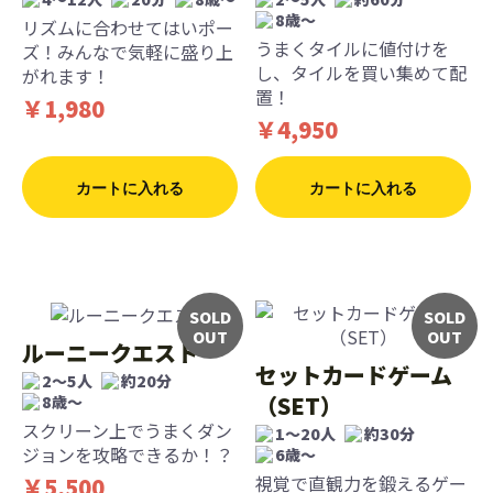
8歳〜
リズムに合わせてはいポー
うまくタイルに値付けを
ズ！みんなで気軽に盛り上
し、タイルを買い集めて配
がれます！
置！
￥1,980
￥4,950
カートに入れる
カートに入れる
SOLD
SOLD
OUT
OUT
ルーニークエスト
セットカードゲーム
2～5人
約20分
（SET）
8歳〜
スクリーン上でうまくダン
1〜20人
約30分
ジョンを攻略できるか！？
6歳〜
視覚で直観力を鍛えるゲー
￥5,500