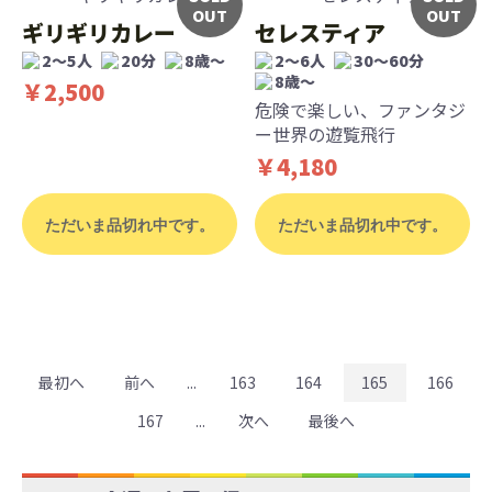
OUT
OUT
ギリギリカレー
セレスティア
2～5人
20分
8歳〜
2〜6人
30〜60分
8歳〜
￥2,500
危険で楽しい、ファンタジ
ー世界の遊覧飛行
￥4,180
ただいま品切れ中です。
ただいま品切れ中です。
最初へ
前へ
...
163
164
165
166
167
...
次へ
最後へ