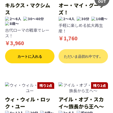
OUT
キルクス・マクシム
オー・マイ・グーッ
ス
ズ！
2～6人
30～40分
2～4人
30分
10歳〜
8歳〜
手軽に楽しめる拡大再生
古代ローマの戦車でレー
産！
ス！
￥1,760
￥3,960
カートに入れる
ただいま品切れ中です。
残り2点
残り2点
ウィ・ウィル・ロッ
アイル・オブ・スカ
ク・ユー
イ～族長から王へ～
4〜12人
20分
8歳〜
2〜5人
約60分